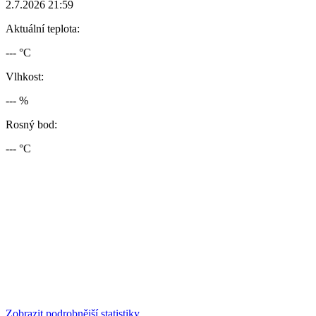
2.7.2026 21:59
Aktuální teplota:
--- °C
Vlhkost:
--- %
Rosný bod:
--- °C
Zobrazit podrobnější statistiky