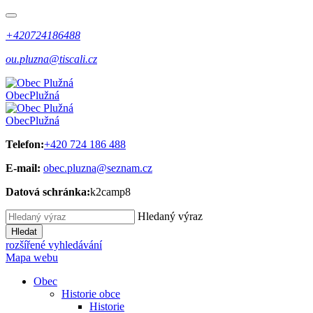
+420724186488
ou.pluzna@tiscali.cz
Obec
Plužná
Obec
Plužná
Telefon:
+420 724 186 488
E-mail:
obec.pluzna@seznam.cz
Datová schránka:
k2camp8
Hledaný výraz
Hledat
rozšířené vyhledávání
Mapa webu
Obec
Historie obce
Historie