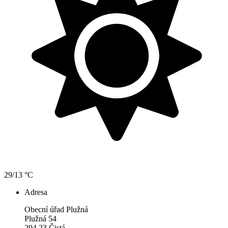
29/13 °C
Adresa
Obecní úřad Plužná
Plužná 54
294 23 Čistá