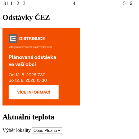
31
1
2
3
4
5
6
Odstávky ČEZ
Aktuální teplota
Výběr lokality