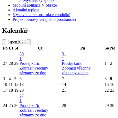
Myslivecký spolek
Mobilní aplikace V obraze
Aktuální teplota
Výstavba a rekonstrukce chodníků
Projekt obnovy veřejného prostranství
Kalendář
Srpen
2026
Po
Út
St
Čt
Pá
So
Ne
30
31
1
1
27
28
29
Prodej kuřic
Prodej kuřic
1
2
Zobrazit všechny
Zobrazit všechny
záznamy ze dne
záznamy ze dne
3
4
5
6
7
8
9
10
11
12
13
14
15
16
17
18
19
20
21
22
23
27
1
24
25
26
Prodej kuřic
28
29
30
Zobrazit všechny
záznamy ze dne