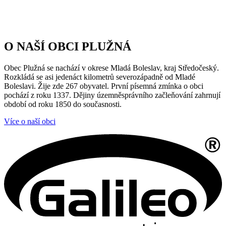
O NAŠÍ OBCI PLUŽNÁ
Obec Plužná se nachází v okrese Mladá Boleslav, kraj Středočeský.
Rozkládá se asi jedenáct kilometrů severozápadně od Mladé
Boleslavi. Žije zde 267 obyvatel. První písemná zmínka o obci
pochází z roku 1337. Dějiny územněsprávního začleňování zahrnují
období od roku 1850 do současnosti.
Více o naší obci