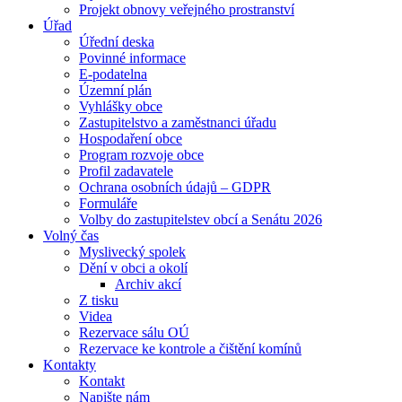
Projekt obnovy veřejného prostranství
Úřad
Úřední deska
Povinné informace
E-podatelna
Územní plán
Vyhlášky obce
Zastupitelstvo a zaměstnanci úřadu
Hospodaření obce
Program rozvoje obce
Profil zadavatele
Ochrana osobních údajů – GDPR
Formuláře
Volby do zastupitelstev obcí a Senátu 2026
Volný čas
Myslivecký spolek
Dění v obci a okolí
Archiv akcí
Z tisku
Videa
Rezervace sálu OÚ
Rezervace ke kontrole a čištění komínů
Kontakty
Kontakt
Napište nám