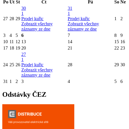
Po
Út
St
Čt
Pá
So
Ne
30
31
1
1
27
28
29
Prodej kuřic
Prodej kuřic
1
2
Zobrazit všechny
Zobrazit všechny
záznamy ze dne
záznamy ze dne
3
4
5
6
7
8
9
10
11
12
13
14
15
16
17
18
19
20
21
22
23
27
1
24
25
26
Prodej kuřic
28
29
30
Zobrazit všechny
záznamy ze dne
31
1
2
3
4
5
6
Odstávky ČEZ