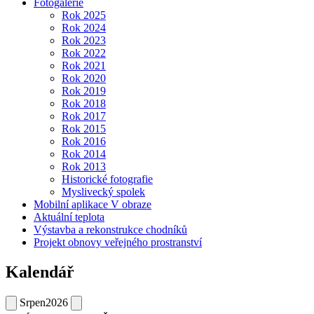
Fotogalerie
Rok 2025
Rok 2024
Rok 2023
Rok 2022
Rok 2021
Rok 2020
Rok 2019
Rok 2018
Rok 2017
Rok 2015
Rok 2016
Rok 2014
Rok 2013
Historické fotografie
Myslivecký spolek
Mobilní aplikace V obraze
Aktuální teplota
Výstavba a rekonstrukce chodníků
Projekt obnovy veřejného prostranství
Kalendář
Srpen
2026