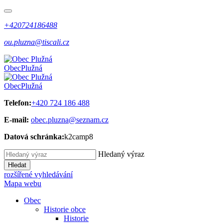
+420724186488
ou.pluzna@tiscali.cz
Obec
Plužná
Obec
Plužná
Telefon:
+420 724 186 488
E-mail:
obec.pluzna@seznam.cz
Datová schránka:
k2camp8
Hledaný výraz
Hledat
rozšířené vyhledávání
Mapa webu
Obec
Historie obce
Historie