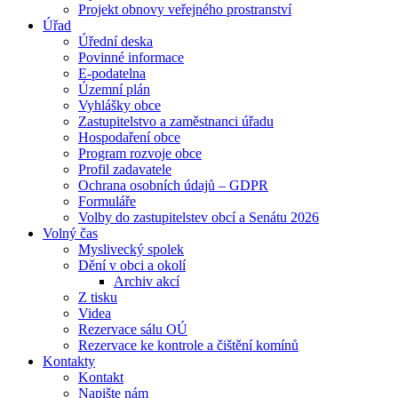
Projekt obnovy veřejného prostranství
Úřad
Úřední deska
Povinné informace
E-podatelna
Územní plán
Vyhlášky obce
Zastupitelstvo a zaměstnanci úřadu
Hospodaření obce
Program rozvoje obce
Profil zadavatele
Ochrana osobních údajů – GDPR
Formuláře
Volby do zastupitelstev obcí a Senátu 2026
Volný čas
Myslivecký spolek
Dění v obci a okolí
Archiv akcí
Z tisku
Videa
Rezervace sálu OÚ
Rezervace ke kontrole a čištění komínů
Kontakty
Kontakt
Napište nám