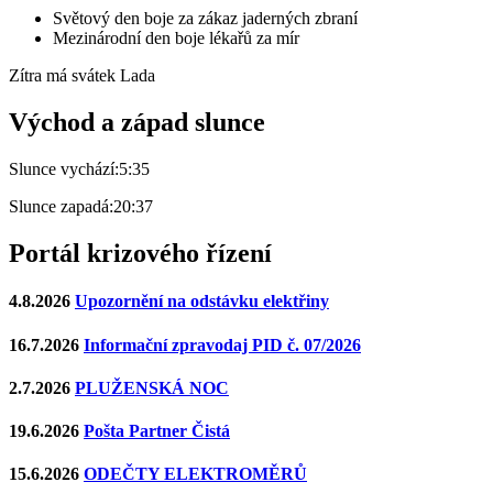
Světový den boje za zákaz jaderných zbraní
Mezinárodní den boje lékařů za mír
Zítra má svátek
Lada
Východ a západ slunce
Slunce vychází:
5:35
Slunce zapadá:
20:37
Portál krizového řízení
4.8.2026
Upozornění na odstávku elektřiny
16.7.2026
Informační zpravodaj PID č. 07/2026
2.7.2026
PLUŽENSKÁ NOC
19.6.2026
Pošta Partner Čistá
15.6.2026
ODEČTY ELEKTROMĚRŮ