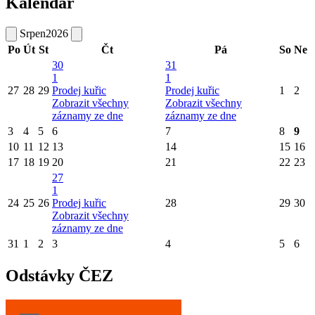
Kalendář
Srpen
2026
Po
Út
St
Čt
Pá
So
Ne
30
31
1
1
27
28
29
Prodej kuřic
Prodej kuřic
1
2
Zobrazit všechny
Zobrazit všechny
záznamy ze dne
záznamy ze dne
3
4
5
6
7
8
9
10
11
12
13
14
15
16
17
18
19
20
21
22
23
27
1
24
25
26
Prodej kuřic
28
29
30
Zobrazit všechny
záznamy ze dne
31
1
2
3
4
5
6
Odstávky ČEZ