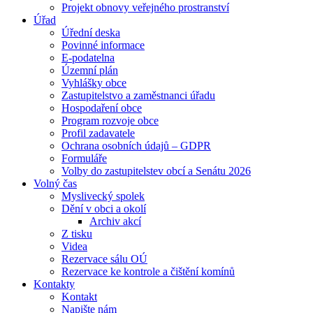
Projekt obnovy veřejného prostranství
Úřad
Úřední deska
Povinné informace
E-podatelna
Územní plán
Vyhlášky obce
Zastupitelstvo a zaměstnanci úřadu
Hospodaření obce
Program rozvoje obce
Profil zadavatele
Ochrana osobních údajů – GDPR
Formuláře
Volby do zastupitelstev obcí a Senátu 2026
Volný čas
Myslivecký spolek
Dění v obci a okolí
Archiv akcí
Z tisku
Videa
Rezervace sálu OÚ
Rezervace ke kontrole a čištění komínů
Kontakty
Kontakt
Napište nám