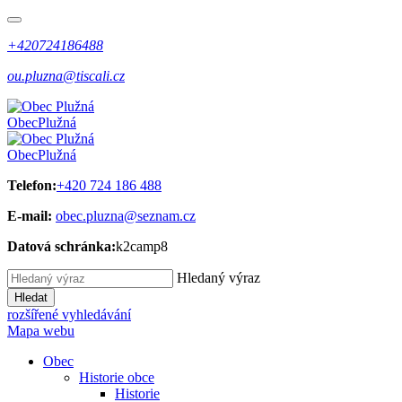
+420724186488
ou.pluzna@tiscali.cz
Obec
Plužná
Obec
Plužná
Telefon:
+420 724 186 488
E-mail:
obec.pluzna@seznam.cz
Datová schránka:
k2camp8
Hledaný výraz
Hledat
rozšířené vyhledávání
Mapa webu
Obec
Historie obce
Historie