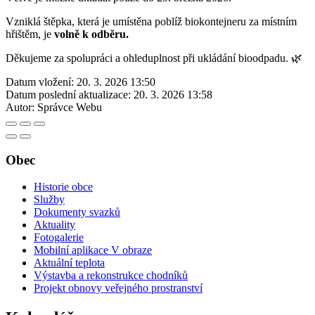
Vzniklá štěpka, která je umístěna poblíž biokontejneru za místním
hřištěm, je
volně k odběru.
Děkujeme za spolupráci a ohleduplnost při ukládání bioodpadu. 🌿
Datum vložení:
20. 3. 2026 13:50
Datum poslední aktualizace:
20. 3. 2026 13:58
Autor:
Správce Webu
Obec
Historie obce
Služby
Dokumenty svazků
Aktuality
Fotogalerie
Mobilní aplikace V obraze
Aktuální teplota
Výstavba a rekonstrukce chodníků
Projekt obnovy veřejného prostranství