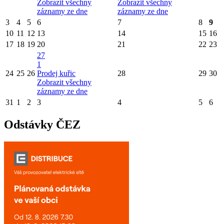
Zobrazit všechny
Zobrazit všechny
záznamy ze dne
záznamy ze dne
3
4
5
6
7
8
9
10
11
12
13
14
15
16
17
18
19
20
21
22
23
27
1
24
25
26
Prodej kuřic
28
29
30
Zobrazit všechny
záznamy ze dne
31
1
2
3
4
5
6
Odstávky ČEZ