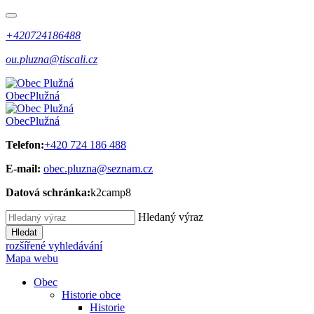
+420724186488
ou.pluzna@tiscali.cz
Obec
Plužná
Obec
Plužná
Telefon:
+420 724 186 488
E-mail:
obec.pluzna@seznam.cz
Datová schránka:
k2camp8
Hledaný výraz
Hledat
rozšířené vyhledávání
Mapa webu
Obec
Historie obce
Historie