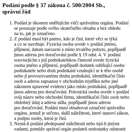
Podání podle § 37 zákona č. 500/2004 Sb.,
správní řád
Podání je úkonem směřujícím vůči správnímu orgánu. Podání
se posuzuje podle svého skutečného obsahu a bez ohledu
na to, jak je označeno.
Z podání musí být patrno, kdo je činí, které věci se týká
a co se navrhuje. Fyzická osoba uvede v podání jméno,
příjmení, datum narození a místo trvalého pobytu, popřípadě
jinou adresu pro doručování podle § 19 odst. 4. V podání
souvisejícím s její podnikatelskou činností uvede fyzická
osoba jméno a příjmení, popřípadě dodatek odlišující osobu
podnikatele nebo druh podnikání vztahující se k této osobě
nebo jí provozovanému druhu podnikání, identifikační číslo
osob a adresu zapsanou v obchodním rejstříku nebo jiné
zákonem upravené evidenci jako místo podnikání, popřípadě
jinou adresu pro doručování. Právnická osoba uvede v podání
svůj název nebo obchodní firmu, identifikační číslo osob nebo
obdobný údaj a adresu sídla, popřípadě jinou adresu
pro doručování. Podání musí obsahovat označení správního
orgánu, jemuž je určeno, další náležitosti, které stanoví zákon,
a podpis osoby, která je činí.
Nemá-li podání předepsané náležitosti nebo trpí-li jinými
vadami, pomůže správní orgán podateli nedostatky odstranit