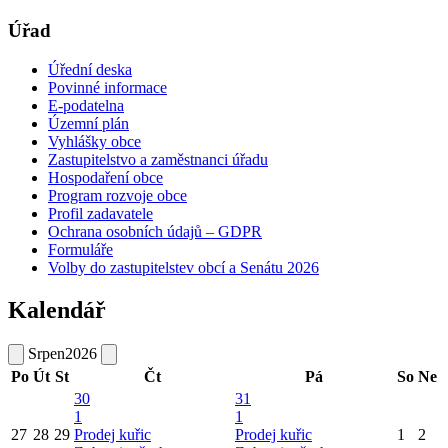
Úřad
Úřední deska
Povinné informace
E-podatelna
Územní plán
Vyhlášky obce
Zastupitelstvo a zaměstnanci úřadu
Hospodaření obce
Program rozvoje obce
Profil zadavatele
Ochrana osobních údajů – GDPR
Formuláře
Volby do zastupitelstev obcí a Senátu 2026
Kalendář
Srpen
2026
Po
Út
St
Čt
Pá
So
Ne
30
31
1
1
27
28
29
Prodej kuřic
Prodej kuřic
1
2