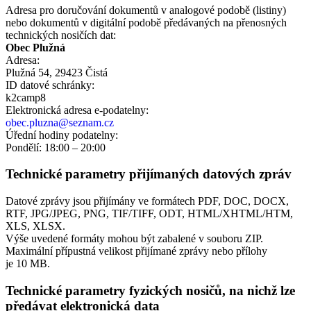
Adresa pro doručování dokumentů v analogové podobě (listiny)
nebo dokumentů v digitální podobě předávaných na přenosných
technických nosičích dat:
Obec Plužná
Adresa:
Plužná 54, 29423 Čistá
ID datové schránky:
k2camp8
Elektronická adresa e‑podatelny:
obec.pluzna@seznam.cz
Úřední hodiny podatelny:
Pondělí: 18:00 – 20:00
Technické parametry přijímaných datových zpráv
Datové zprávy jsou přijímány ve formátech
PDF, DOC, DOCX,
RTF, JPG/JPEG, PNG, TIF/TIFF, ODT, HTML/XHTML/HTM,
XLS, XLSX.
Výše uvedené formáty mohou být zabalené v souboru ZIP.
Maximální přípustná velikost přijímané zprávy nebo přílohy
je
10 MB
.
Technické parametry fyzických nosičů, na nichž lze
předávat elektronická data