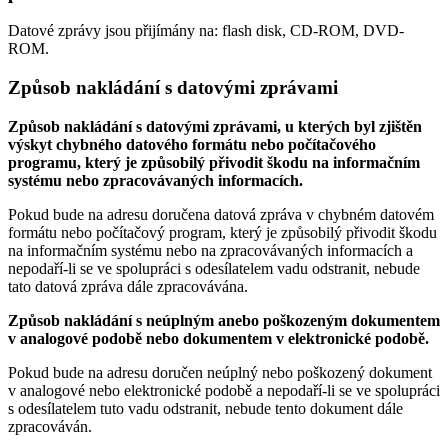
Datové zprávy jsou přijímány na:
flash disk, CD-ROM, DVD-
ROM.
Způsob nakládání s datovými zprávami
Způsob nakládání s datovými zprávami, u kterých byl zjištěn
výskyt chybného datového formátu nebo počítačového
programu, který je způsobilý přivodit škodu na informačním
systému nebo zpracovávaných informacích.
Pokud bude na adresu doručena datová zpráva v chybném datovém
formátu nebo počítačový program, který je způsobilý přivodit škodu
na informačním systému nebo na zpracovávaných informacích a
nepodaří-li se ve spolupráci s odesílatelem vadu odstranit, nebude
tato datová zpráva dále zpracovávána.
Způsob nakládání s neúplným anebo poškozeným dokumentem
v analogové podobě nebo dokumentem v elektronické podobě.
Pokud bude na adresu doručen neúplný nebo poškozený dokument
v analogové nebo elektronické podobě a nepodaří-li se ve spolupráci
s odesílatelem tuto vadu odstranit, nebude tento dokument dále
zpracováván.