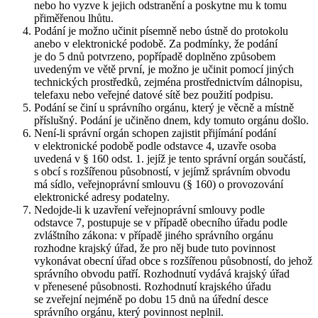
nebo ho vyzve k jejich odstranění a poskytne mu k tomu
přiměřenou lhůtu.
Podání je možno učinit písemně nebo ústně do protokolu
anebo v elektronické podobě. Za podmínky, že podání
je do 5 dnů potvrzeno, popřípadě doplněno způsobem
uvedeným ve větě první, je možno je učinit pomocí jiných
technických prostředků, zejména prostřednictvím dálnopisu,
telefaxu nebo veřejné datové sítě bez použití podpisu.
Podání se činí u správního orgánu, který je věcně a místně
příslušný. Podání je učiněno dnem, kdy tomuto orgánu došlo.
Není-li správní orgán schopen zajistit přijímání podání
v elektronické podobě podle odstavce 4, uzavře osoba
uvedená v § 160 odst. 1. jejíž je tento správní orgán součástí,
s obcí s rozšířenou působností, v jejímž správním obvodu
má sídlo, veřejnoprávní smlouvu (§ 160) o provozování
elektronické adresy podatelny.
Nedojde-li k uzavření veřejnoprávní smlouvy podle
odstavce 7, postupuje se v případě obecního úřadu podle
zvláštního zákona: v případě jiného správního orgánu
rozhodne krajský úřad, že pro něj bude tuto povinnost
vykonávat obecní úřad obce s rozšířenou působností, do jehož
správního obvodu patří. Rozhodnutí vydává krajský úřad
v přenesené působnosti. Rozhodnutí krajského úřadu
se zveřejní nejméně po dobu 15 dnů na úřední desce
správního orgánu, který povinnost neplnil.