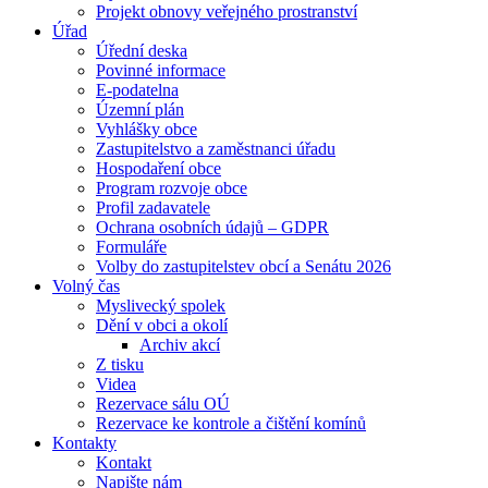
Projekt obnovy veřejného prostranství
Úřad
Úřední deska
Povinné informace
E-podatelna
Územní plán
Vyhlášky obce
Zastupitelstvo a zaměstnanci úřadu
Hospodaření obce
Program rozvoje obce
Profil zadavatele
Ochrana osobních údajů – GDPR
Formuláře
Volby do zastupitelstev obcí a Senátu 2026
Volný čas
Myslivecký spolek
Dění v obci a okolí
Archiv akcí
Z tisku
Videa
Rezervace sálu OÚ
Rezervace ke kontrole a čištění komínů
Kontakty
Kontakt
Napište nám