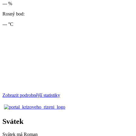
--- %
Rosný bod:
--- °C
Zobrazit podrobnější statistiky
Svátek
Svátek má
Roman