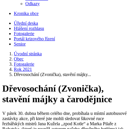
Odkazy
Kronika obce
Úřední deska
Hlášení rozhlasu
Fotogalerie
Portál krizového řízení
Senior
Úvodní stránka
Obec
Fotogalerie
Rok 2021
Dřevosochání (Zvonička), stavění májky...
Dřevosochání (Zvonička),
stavění májky a čarodějnice
V pátek 30. dubna během celého dne, probíhala u místní autobusové
zastávky akce, při které jste mohli sledovat šikovné ruce
řezbářských mistrů Jana Kužela ,,zpod Kotle“ a Marka Pilaře z
Rohatska, (který je rovněž autorem našeho dřevěného betlému) jak