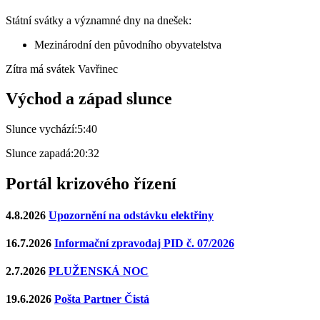
Státní svátky a významné dny na dnešek:
Mezinárodní den původního obyvatelstva
Zítra má svátek
Vavřinec
Východ a západ slunce
Slunce vychází:
5:40
Slunce zapadá:
20:32
Portál krizového řízení
4.8.2026
Upozornění na odstávku elektřiny
16.7.2026
Informační zpravodaj PID č. 07/2026
2.7.2026
PLUŽENSKÁ NOC
19.6.2026
Pošta Partner Čistá