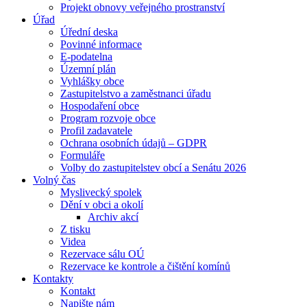
Projekt obnovy veřejného prostranství
Úřad
Úřední deska
Povinné informace
E-podatelna
Územní plán
Vyhlášky obce
Zastupitelstvo a zaměstnanci úřadu
Hospodaření obce
Program rozvoje obce
Profil zadavatele
Ochrana osobních údajů – GDPR
Formuláře
Volby do zastupitelstev obcí a Senátu 2026
Volný čas
Myslivecký spolek
Dění v obci a okolí
Archiv akcí
Z tisku
Videa
Rezervace sálu OÚ
Rezervace ke kontrole a čištění komínů
Kontakty
Kontakt
Napište nám