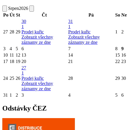
Srpen
2026
Po
Út
St
Čt
Pá
So
Ne
30
31
1
1
27
28
29
Prodej kuřic
Prodej kuřic
1
2
Zobrazit všechny
Zobrazit všechny
záznamy ze dne
záznamy ze dne
3
4
5
6
7
8
9
10
11
12
13
14
15
16
17
18
19
20
21
22
23
27
1
24
25
26
Prodej kuřic
28
29
30
Zobrazit všechny
záznamy ze dne
31
1
2
3
4
5
6
Odstávky ČEZ