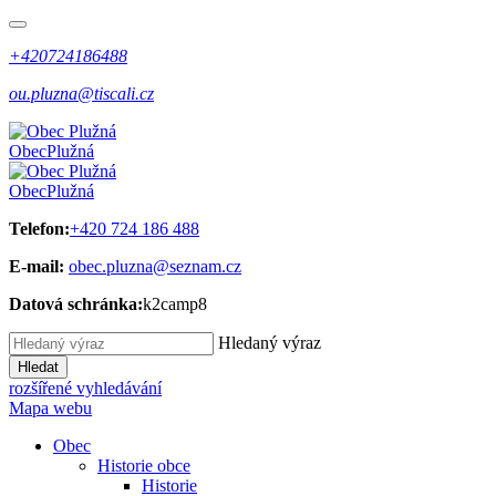
+420724186488
ou.pluzna@tiscali.cz
Obec
Plužná
Obec
Plužná
Telefon:
+420 724 186 488
E-mail:
obec.pluzna@seznam.cz
Datová schránka:
k2camp8
Hledaný výraz
Hledat
rozšířené vyhledávání
Mapa webu
Obec
Historie obce
Historie