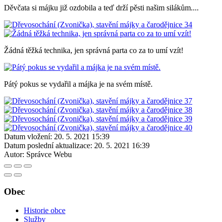
Děvčata si májku již ozdobila a teď drží pěsti našim silákům....
Žádná těžká technika, jen správná parta co za to umí vzít!
Pátý pokus se vydařil a májka je na svém místě.
Datum vložení:
20. 5. 2021 15:39
Datum poslední aktualizace:
20. 5. 2021 16:39
Autor:
Správce Webu
Obec
Historie obce
Služby