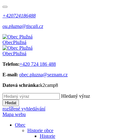
+420724186488
ou.pluzna@tiscali.cz
Obec
Plužná
Obec
Plužná
Telefon:
+420 724 186 488
E-mail:
obec.pluzna@seznam.cz
Datová schránka:
k2camp8
Hledaný výraz
Hledat
rozšířené vyhledávání
Mapa webu
Obec
Historie obce
Historie