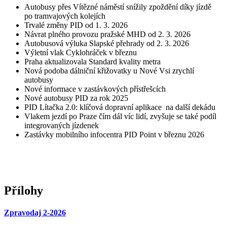
Autobusy přes Vítězné náměstí snížily zpoždění díky jízdě
po tramvajových kolejích
Trvalé změny PID od 1. 3. 2026
Návrat plného provozu pražské MHD od 2. 3. 2026
Autobusová výluka Slapské přehrady od 2. 3. 2026
Výletní vlak Cyklohráček v březnu
Praha aktualizovala Standard kvality metra
Nová podoba dálniční křižovatky u Nové Vsi zrychlí
autobusy
Nové informace v zastávkových přístřešcích
Nové autobusy PID za rok 2025
PID Lítačka 2.0: klíčová dopravní aplikace na další dekádu
Vlakem jezdí po Praze čím dál víc lidí, zvyšuje se také podíl
integrovaných jízdenek
Zastávky mobilního infocentra PID Point v březnu 2026
Přílohy
Zpravodaj 2-2026