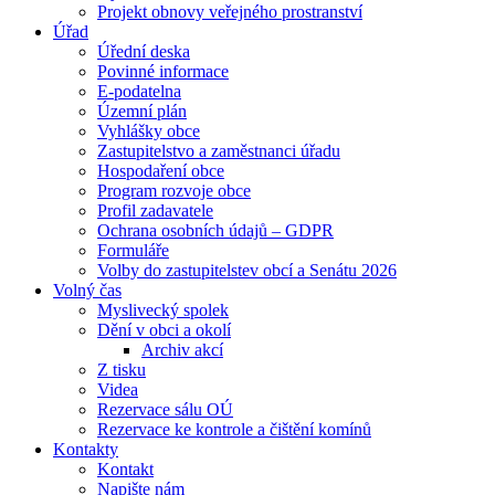
Projekt obnovy veřejného prostranství
Úřad
Úřední deska
Povinné informace
E-podatelna
Územní plán
Vyhlášky obce
Zastupitelstvo a zaměstnanci úřadu
Hospodaření obce
Program rozvoje obce
Profil zadavatele
Ochrana osobních údajů – GDPR
Formuláře
Volby do zastupitelstev obcí a Senátu 2026
Volný čas
Myslivecký spolek
Dění v obci a okolí
Archiv akcí
Z tisku
Videa
Rezervace sálu OÚ
Rezervace ke kontrole a čištění komínů
Kontakty
Kontakt
Napište nám