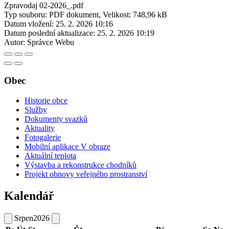
Zpravodaj 02-2026_.pdf
Typ souboru: PDF dokument, Velikost: 748,96 kB
Datum vložení:
25. 2. 2026 10:16
Datum poslední aktualizace:
25. 2. 2026 10:19
Autor:
Správce Webu
Obec
Historie obce
Služby
Dokumenty svazků
Aktuality
Fotogalerie
Mobilní aplikace V obraze
Aktuální teplota
Výstavba a rekonstrukce chodníků
Projekt obnovy veřejného prostranství
Kalendář
Srpen
2026