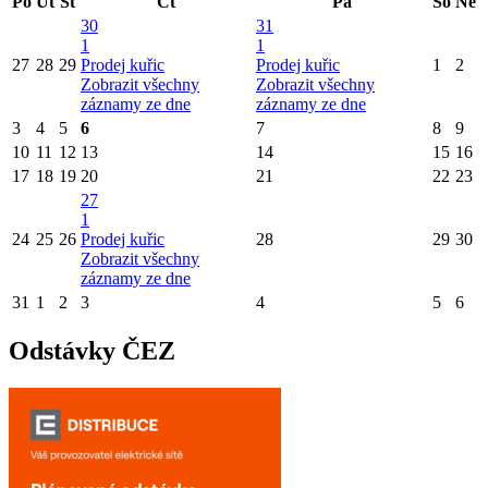
Po
Út
St
Čt
Pá
So
Ne
30
31
1
1
27
28
29
Prodej kuřic
Prodej kuřic
1
2
Zobrazit všechny
Zobrazit všechny
záznamy ze dne
záznamy ze dne
3
4
5
6
7
8
9
10
11
12
13
14
15
16
17
18
19
20
21
22
23
27
1
24
25
26
Prodej kuřic
28
29
30
Zobrazit všechny
záznamy ze dne
31
1
2
3
4
5
6
Odstávky ČEZ