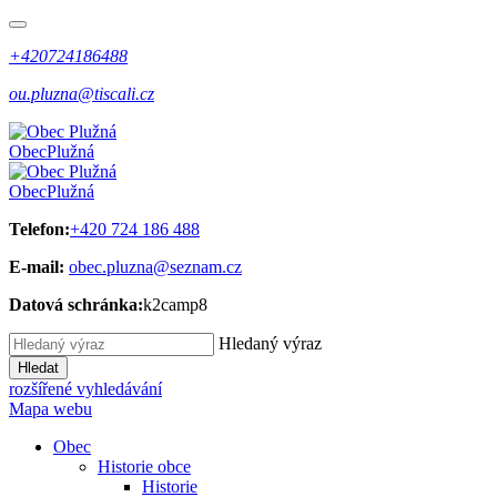
+420724186488
ou.pluzna@tiscali.cz
Obec
Plužná
Obec
Plužná
Telefon:
+420 724 186 488
E-mail:
obec.pluzna@seznam.cz
Datová schránka:
k2camp8
Hledaný výraz
Hledat
rozšířené vyhledávání
Mapa webu
Obec
Historie obce
Historie