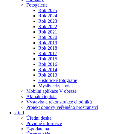
Fotogalerie
Rok 2025
Rok 2024
Rok 2023
Rok 2022
Rok 2021
Rok 2020
Rok 2019
Rok 2018
Rok 2017
Rok 2015
Rok 2016
Rok 2014
Rok 2013
Historické fotografie
Myslivecký spolek
Mobilní aplikace V obraze
Aktuální teplota
Výstavba a rekonstrukce chodníků
Projekt obnovy veřejného prostranství
Úřad
Úřední deska
Povinné informace
E-podatelna