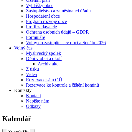
Územní plán
Vyhlášky obce
Zastupitelstvo a zaměstnanci úřadu
Hospodaření obce
Program rozvoje obce
Profil zadavatele
Ochrana osobních údajů – GDPR
Formuláře
Volby do zastupitelstev obcí a Senátu 2026
Volný čas
Myslivecký spolek
Dění v obci a okolí
Archiv akcí
Z tisku
Videa
Rezervace sálu OÚ
Rezervace ke kontrole a čištění komínů
Kontakty
Kontakt
Napište nám
Odkazy
Kalendář
Srpen
2026