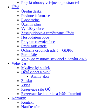
Projekt obnovy veřejného prostranství
Úřad
Úřední deska
Povinné informace
E-podatelna
Územní plán
Vyhlášky obce
Zastupitelstvo a zaměstnanci úřadu
Hospodaření obce
Program rozvoje obce
Profil zadavatele
Ochrana osobních údajů – GDPR
Formuláře
Volby do zastupitelstev obcí a Senátu 2026
Volný čas
Myslivecký spolek
Dění v obci a okolí
Archiv akcí
Z tisku
Videa
Rezervace sálu OÚ
Rezervace ke kontrole a čištění komínů
Kontakty
Kontakt
Napište nám