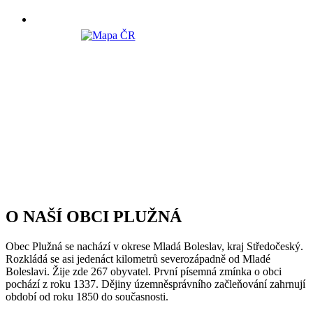
O NAŠÍ OBCI PLUŽNÁ
Obec Plužná se nachází v okrese Mladá Boleslav, kraj Středočeský.
Rozkládá se asi jedenáct kilometrů severozápadně od Mladé
Boleslavi. Žije zde 267 obyvatel. První písemná zmínka o obci
pochází z roku 1337. Dějiny územněsprávního začleňování zahrnují
období od roku 1850 do současnosti.