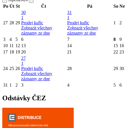
Po
Út
St
Čt
Pá
So
Ne
30
31
1
1
27
28
29
Prodej kuřic
Prodej kuřic
1
2
Zobrazit všechny
Zobrazit všechny
záznamy ze dne
záznamy ze dne
3
4
5
6
7
8
9
10
11
12
13
14
15
16
17
18
19
20
21
22
23
27
1
24
25
26
Prodej kuřic
28
29
30
Zobrazit všechny
záznamy ze dne
31
1
2
3
4
5
6
Odstávky ČEZ