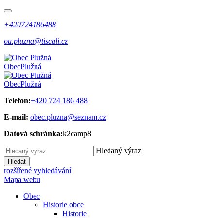
+420724186488
ou.pluzna@tiscali.cz
Obec
Plužná
Obec
Plužná
Telefon:
+420 724 186 488
E-mail:
obec.pluzna@seznam.cz
Datová schránka:
k2camp8
Hledaný výraz
Hledat
rozšířené vyhledávání
Mapa webu
Obec
Historie obce
Historie