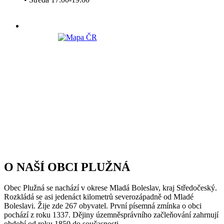
O NAŠÍ OBCI PLUŽNÁ
Obec Plužná se nachází v okrese Mladá Boleslav, kraj Středočeský.
Rozkládá se asi jedenáct kilometrů severozápadně od Mladé
Boleslavi. Žije zde 267 obyvatel. První písemná zmínka o obci
pochází z roku 1337. Dějiny územněsprávního začleňování zahrnují
období od roku 1850 do současnosti.