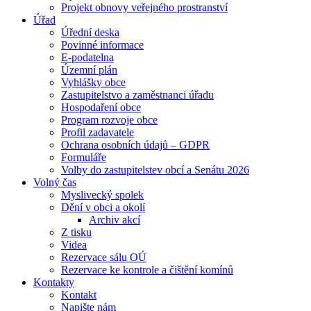
Projekt obnovy veřejného prostranství
Úřad
Úřední deska
Povinné informace
E-podatelna
Územní plán
Vyhlášky obce
Zastupitelstvo a zaměstnanci úřadu
Hospodaření obce
Program rozvoje obce
Profil zadavatele
Ochrana osobních údajů – GDPR
Formuláře
Volby do zastupitelstev obcí a Senátu 2026
Volný čas
Myslivecký spolek
Dění v obci a okolí
Archiv akcí
Z tisku
Videa
Rezervace sálu OÚ
Rezervace ke kontrole a čištění komínů
Kontakty
Kontakt
Napište nám