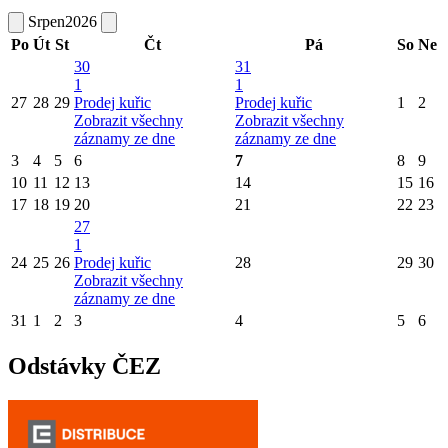
Srpen
2026
Po
Út
St
Čt
Pá
So
Ne
30
31
1
1
27
28
29
Prodej kuřic
Prodej kuřic
1
2
Zobrazit všechny
Zobrazit všechny
záznamy ze dne
záznamy ze dne
3
4
5
6
7
8
9
10
11
12
13
14
15
16
17
18
19
20
21
22
23
27
1
24
25
26
Prodej kuřic
28
29
30
Zobrazit všechny
záznamy ze dne
31
1
2
3
4
5
6
Odstávky ČEZ