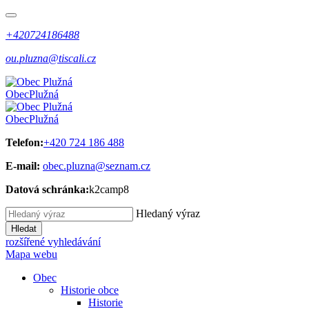
+420724186488
ou.pluzna@tiscali.cz
Obec
Plužná
Obec
Plužná
Telefon:
+420 724 186 488
E-mail:
obec.pluzna@seznam.cz
Datová schránka:
k2camp8
Hledaný výraz
Hledat
rozšířené vyhledávání
Mapa webu
Obec
Historie obce
Historie