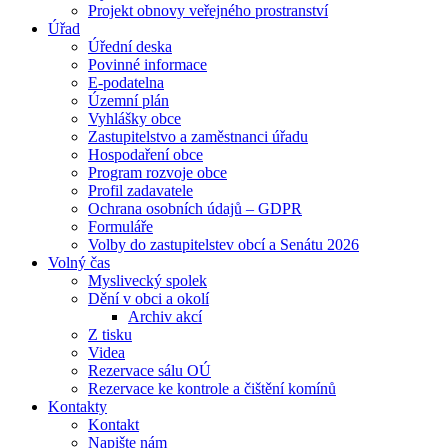
Projekt obnovy veřejného prostranství
Úřad
Úřední deska
Povinné informace
E-podatelna
Územní plán
Vyhlášky obce
Zastupitelstvo a zaměstnanci úřadu
Hospodaření obce
Program rozvoje obce
Profil zadavatele
Ochrana osobních údajů – GDPR
Formuláře
Volby do zastupitelstev obcí a Senátu 2026
Volný čas
Myslivecký spolek
Dění v obci a okolí
Archiv akcí
Z tisku
Videa
Rezervace sálu OÚ
Rezervace ke kontrole a čištění komínů
Kontakty
Kontakt
Napište nám