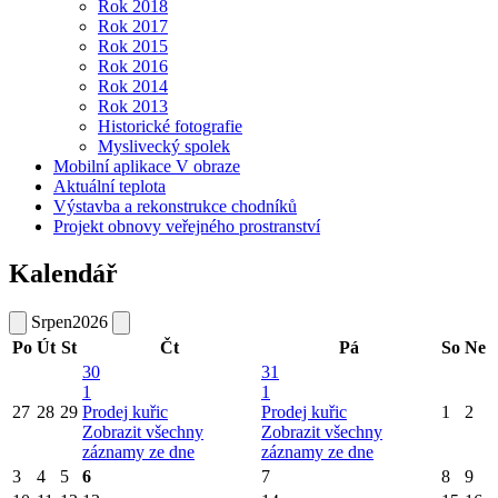
Rok 2018
Rok 2017
Rok 2015
Rok 2016
Rok 2014
Rok 2013
Historické fotografie
Myslivecký spolek
Mobilní aplikace V obraze
Aktuální teplota
Výstavba a rekonstrukce chodníků
Projekt obnovy veřejného prostranství
Kalendář
Srpen
2026
Po
Út
St
Čt
Pá
So
Ne
30
31
1
1
27
28
29
Prodej kuřic
Prodej kuřic
1
2
Zobrazit všechny
Zobrazit všechny
záznamy ze dne
záznamy ze dne
3
4
5
6
7
8
9