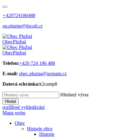
+420724186488
ou.pluzna@tiscali.cz
Obec
Plužná
Obec
Plužná
Telefon:
+420 724 186 488
E-mail:
obec.pluzna@seznam.cz
Datová schránka:
k2camp8
Hledaný výraz
Hledat
rozšířené vyhledávání
Mapa webu
Obec
Historie obce
Historie