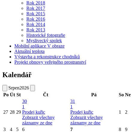
Rok 2018
Rok 2017
Rok 2015
Rok 2016
Rok 2014
Rok 2013
Historické fotografie
Myslivecký spolek
Mobilní aplikace V obraze
Aktuální teplota
Výstavba a rekonstrukce chodníků
Projekt obnovy veřejného prostranství
Kalendář
Srpen
2026
Po
Út
St
Čt
Pá
So
Ne
30
31
1
1
27
28
29
Prodej kuřic
Prodej kuřic
1
2
Zobrazit všechny
Zobrazit všechny
záznamy ze dne
záznamy ze dne
3
4
5
6
7
8
9