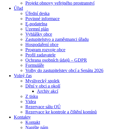
Projekt obnovy veřejného prostranství
Úřad
Úřední deska
Povinné informace
E-podatelna
Územní plán
Vyhlášky obce
Zastupitelstvo a zaměstnanci úřadu
Hospodaření obce
Program rozvoje obce
Profil zadavatele
Ochrana osobních údajů – GDPR
Formuláře
Volby do zastupitelstev obcí a Senátu 2026
Volný čas
Myslivecký spolek
Dění v obci a okolí
Archiv akcí
Z tisku
Videa
Rezervace sálu OÚ
Rezervace ke kontrole a čištění komínů
Kontakty
Kontakt
Napište nám