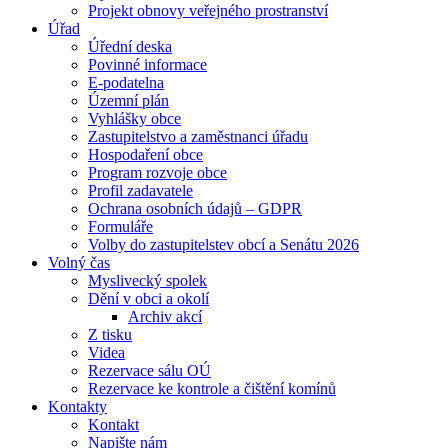
Projekt obnovy veřejného prostranství
Úřad
Úřední deska
Povinné informace
E-podatelna
Územní plán
Vyhlášky obce
Zastupitelstvo a zaměstnanci úřadu
Hospodaření obce
Program rozvoje obce
Profil zadavatele
Ochrana osobních údajů – GDPR
Formuláře
Volby do zastupitelstev obcí a Senátu 2026
Volný čas
Myslivecký spolek
Dění v obci a okolí
Archiv akcí
Z tisku
Videa
Rezervace sálu OÚ
Rezervace ke kontrole a čištění komínů
Kontakty
Kontakt
Napište nám