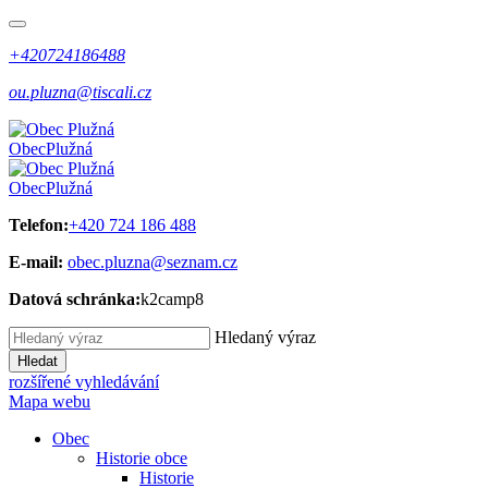
+420724186488
ou.pluzna@tiscali.cz
Obec
Plužná
Obec
Plužná
Telefon:
+420 724 186 488
E-mail:
obec.pluzna@seznam.cz
Datová schránka:
k2camp8
Hledaný výraz
Hledat
rozšířené vyhledávání
Mapa webu
Obec
Historie obce
Historie