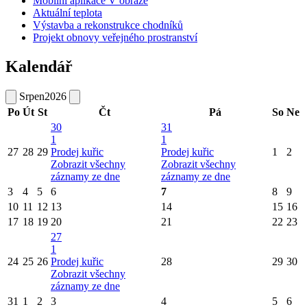
Mobilní aplikace V obraze
Aktuální teplota
Výstavba a rekonstrukce chodníků
Projekt obnovy veřejného prostranství
Kalendář
Srpen
2026
Po
Út
St
Čt
Pá
So
Ne
30
31
1
1
27
28
29
Prodej kuřic
Prodej kuřic
1
2
Zobrazit všechny
Zobrazit všechny
záznamy ze dne
záznamy ze dne
3
4
5
6
7
8
9
10
11
12
13
14
15
16
17
18
19
20
21
22
23
27
1
24
25
26
Prodej kuřic
28
29
30
Zobrazit všechny
záznamy ze dne
31
1
2
3
4
5
6