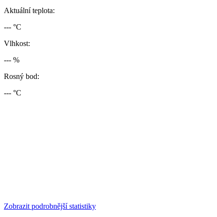
Aktuální teplota:
--- °C
Vlhkost:
--- %
Rosný bod:
--- °C
Zobrazit podrobnější statistiky