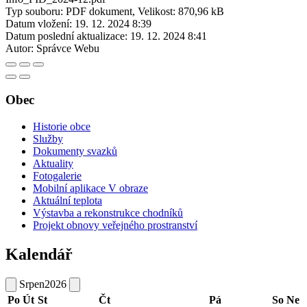
Typ souboru: PDF dokument, Velikost: 870,96 kB
Datum vložení:
19. 12. 2024 8:39
Datum poslední aktualizace:
19. 12. 2024 8:41
Autor:
Správce Webu
Obec
Historie obce
Služby
Dokumenty svazků
Aktuality
Fotogalerie
Mobilní aplikace V obraze
Aktuální teplota
Výstavba a rekonstrukce chodníků
Projekt obnovy veřejného prostranství
Kalendář
Srpen
2026
Po
Út
St
Čt
Pá
So
Ne