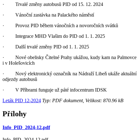
· Trvalé změny autobusů PID od 15. 12. 2024
· Vánoční zastávka na Palackého náměstí
· Provoz PID během vánočních a novoročních svátků
· Integrace MHD Vlašim do PID od 1. 1. 2025
· Další trvalé změny PID od 1. 1. 2025
· Nové obelisky Čitelné Prahy ukážou, kudy kam na Palmovce
i v Holešovicích
· Nový elektronický označník na Nádraží Libeň ukáže aktuální
odjezdy autobusů
· V Příbrami funguje už páté infocentrum IDSK
Leták PID 12-2024
Typ: PDF dokument, Velikost: 870.96 kB
Přílohy
Info_PID_2024-12.pdf
Info_PID_2024-12.pdf