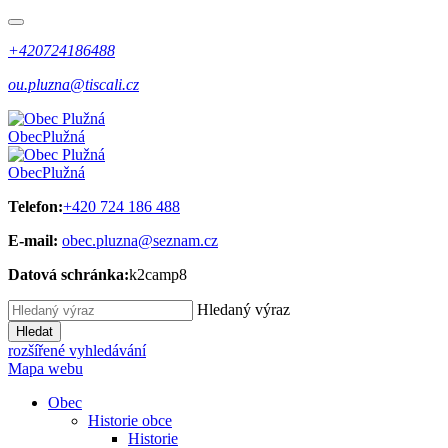
+420724186488
ou.pluzna@tiscali.cz
Obec
Plužná
Obec
Plužná
Telefon:
+420 724 186 488
E-mail:
obec.pluzna@seznam.cz
Datová schránka:
k2camp8
Hledaný výraz
Hledat
rozšířené vyhledávání
Mapa webu
Obec
Historie obce
Historie