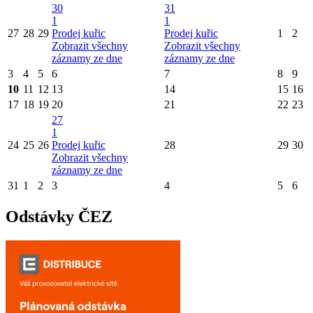
30
31
1
1
27
28
29
Prodej kuřic
Prodej kuřic
1
2
Zobrazit všechny
Zobrazit všechny
záznamy ze dne
záznamy ze dne
3
4
5
6
7
8
9
10
11
12
13
14
15
16
17
18
19
20
21
22
23
27
1
24
25
26
Prodej kuřic
28
29
30
Zobrazit všechny
záznamy ze dne
31
1
2
3
4
5
6
Odstávky ČEZ