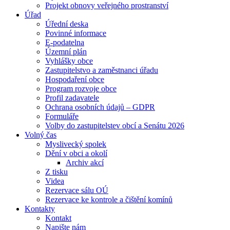
Projekt obnovy veřejného prostranství
Úřad
Úřední deska
Povinné informace
E-podatelna
Územní plán
Vyhlášky obce
Zastupitelstvo a zaměstnanci úřadu
Hospodaření obce
Program rozvoje obce
Profil zadavatele
Ochrana osobních údajů – GDPR
Formuláře
Volby do zastupitelstev obcí a Senátu 2026
Volný čas
Myslivecký spolek
Dění v obci a okolí
Archiv akcí
Z tisku
Videa
Rezervace sálu OÚ
Rezervace ke kontrole a čištění komínů
Kontakty
Kontakt
Napište nám